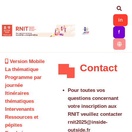
Aller au contenu principal
Rech
in
f
Version Mobile
Contact
La thématique
Programme par
journée
Pour toutes vos
Itinéraires
questions concernant
thématiques
votre inscription aux
Intervenants
RNIT veuillez contacter
Ressources et
rnit2025@inside-
pépites
outside.fr