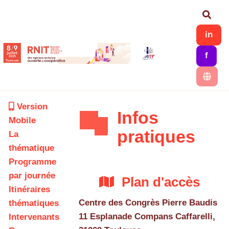
Aller au contenu principal
Rech
in
f
Version
Infos
Mobile
pratiques
La
thématique
Programme
par journée
Plan d'accès
Itinéraires
Centre des Congrès Pierre Baudis
thématiques
11 Esplanade Compans Caffarelli,
Intervenants