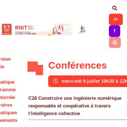
Aller au contenu principal
Rech
in
f
rsion
Conférences
le
mercredi 9 juillet 10h30 à 12
atique
gramme
journée
C26 Construire une ingénierie numérique
raires
responsable et coopérative à travers
atiques
l'intelligence collective
rvenants