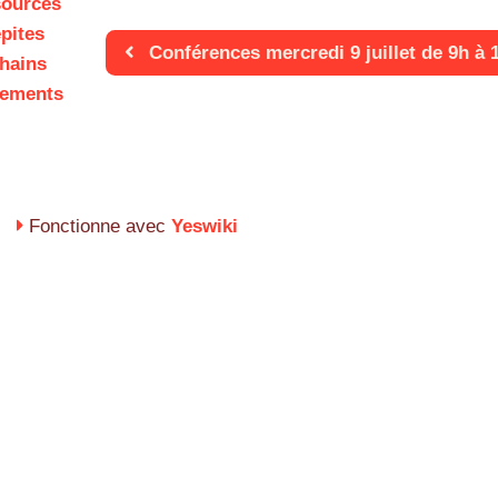
ources
épites
Conférences mercredi 9 juillet de 9h à 
hains
ements
Fonctionne avec
Yeswiki